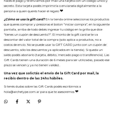
haces el pago y te enviamos por mail una tarjeta con un código único y
secreto. Esta tarjeta podés imprimirla o enviarsela digitalmente a la
❤
persona a quien querés hacer el regalo
¿Cómo se usa la gift card?
En la tienda online seleccionas los productos
que queres comprar y presionas el boton "iniciar compra", en la siguiente
pantalla, arriba de todo debés ingresar tu código en la grilla que dice
"tienes un cupón de descuento?". El monto de la gift card se te va
descontar del valor total de la compra (solo aplica a productos, no a
costos de envío. No se puede usar la GIFT CARD junto con un cupón de
descuento, sólo los descuentos ya aplicados en la tienda). Si queda un
saldo podés abonarlo (tarjeta, débito, mercado pago o transferencia). Las
Gift Cards tienen una duración de 6 meses para ser utilizadas, pasado ese
plazo se vencen y ya no tienen validez.
Una vez que solictás el envío de la Gift Card por mail, la
recibís dentro de las 24hs hábiles.
Si tenés dudas sobre las Gift Cards podés escribirnos a
❤
hola@archetype.com.ar
para que te asesoremos