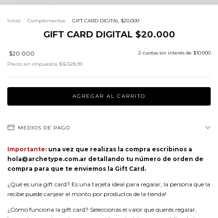
Inicio
.
Complementos
.
GIFT CARD DIGITAL $20.000
GIFT CARD DIGITAL $20.000
$20.000
2
cuotas sin interés de
$10.000
Precio sin impuestos
$16.528,93
MEDIOS DE PAGO
Importante:
una vez que realizas la compra escribinos a
hola@archetype.com.ar
detallando tu número de orden de
compra para que te enviemos la Gift Card.
¿Qué es una gift card? Es una tarjeta ideal para regalar, la persona que la
recibe puede canjear el monto por productos de la tienda!
¿Cómo funciona la gift card? Seleccionás el valor que querés regalar,