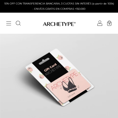
10% OFF CON TRANSFERENCIA BANCARIA, 3 CUOTAS SIN INTERÉS (a partir de 100k)
• ENVÍOS GRATIS EN COMPRAS +150.000
0