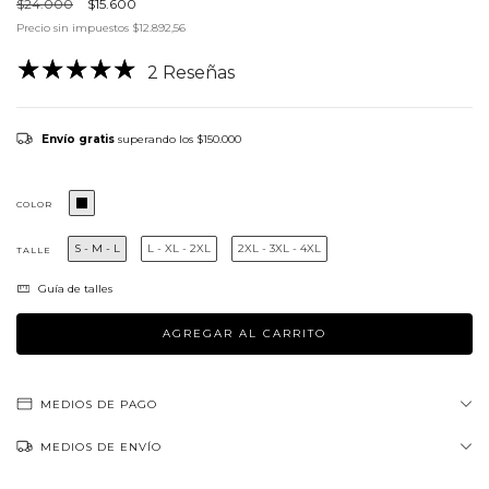
$24.000
$15.600
Precio sin impuestos
$12.892,56
2 Reseñas
Envío gratis
superando los
$150.000
COLOR
S - M - L
L - XL - 2XL
2XL - 3XL - 4XL
TALLE
Guía de talles
MEDIOS DE PAGO
MEDIOS DE ENVÍO