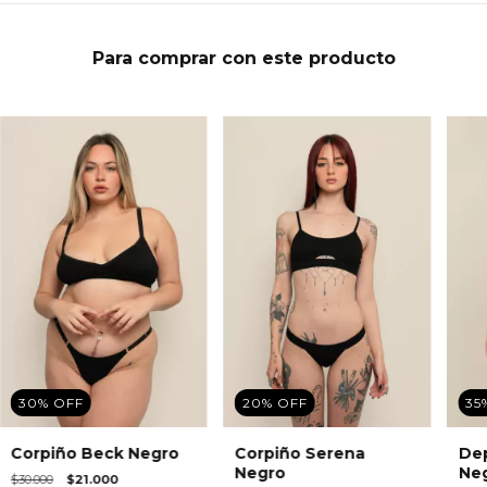
Para comprar con este producto
30
%
OFF
20
%
OFF
35
Corpiño Beck Negro
Corpiño Serena
Dep
Negro
Ne
$30.000
$21.000