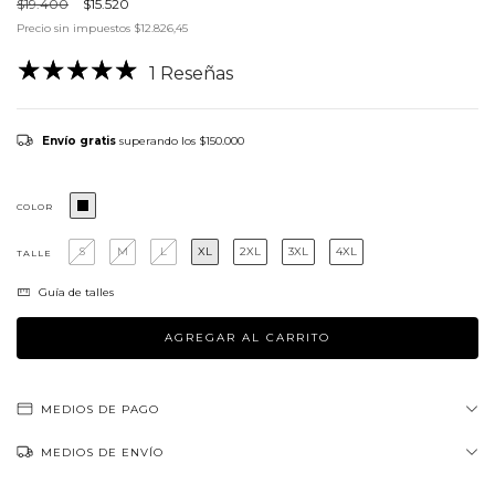
$19.400
$15.520
Precio sin impuestos
$12.826,45
1 Reseñas
Envío gratis
superando los
$150.000
COLOR
S
M
L
XL
2XL
3XL
4XL
TALLE
Guía de talles
MEDIOS DE PAGO
MEDIOS DE ENVÍO