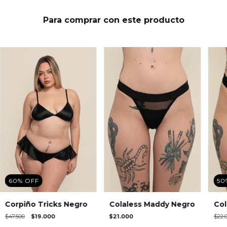
Para comprar con este producto
60
%
OFF
50
Corpiño Tricks Negro
Colaless Maddy Negro
Col
$47.500
$19.000
$21.000
$22.