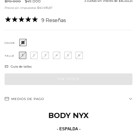
$70.000
$49.000
3
cuotas sin interés de
$16.333,33
Precio sin impuestos
$40.495,87
9 Reseñas
COLOR
1
2
3
4
5
6
TALLE
Guía de talles
MEDIOS DE PAGO
BODY NYX
- ESPALDA -