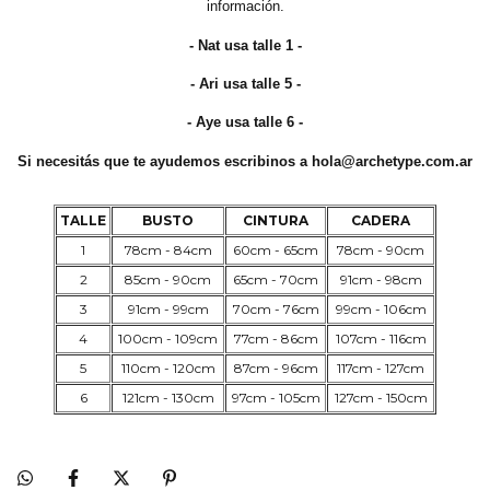
información.
- Nat usa talle 1 -
- Ari usa talle 5 -
- Aye usa talle 6 -
Si necesitás que te ayudemos escribinos a
hola@archetype.com.ar
TALLE
BUSTO
CINTURA
CADERA
1
78cm - 84cm
60cm - 65cm
78cm - 90cm
2
85cm - 90cm
65cm - 70cm
91cm - 98cm
3
91cm - 99cm
70cm - 76cm
99cm - 106cm
4
100cm - 109cm
77cm - 86cm
107cm - 116cm
5
110cm - 120cm
87cm - 96cm
117cm - 127cm
6
121cm - 130cm
97cm - 105cm
127cm - 150cm